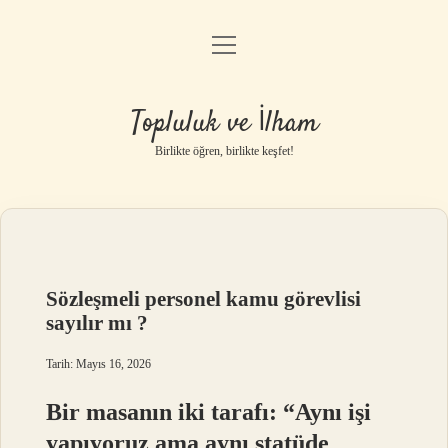
menüyü
Anasayfa
aç
Gizlilik Politikası
Topluluk ve İlham
Yasal Uyarı
Birlikte öğren, birlikte keşfet!
Hakkımızda
Sözleşmeli personel kamu görevlisi
sayılır mı ?
Tarih: Mayıs 16, 2026
Bir masanın iki tarafı: “Aynı işi
yapıyoruz ama aynı statüde