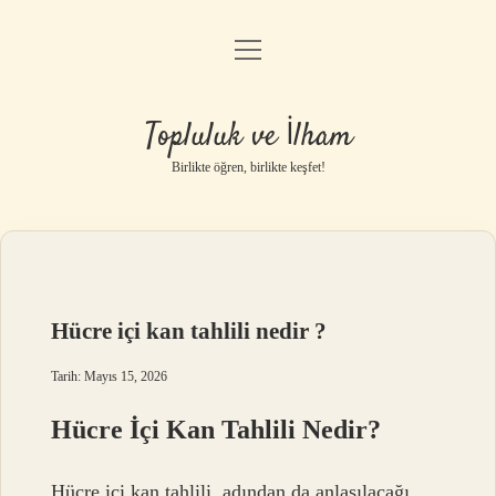
menüyü
Anasayfa
aç
Gizlilik Politikası
Topluluk ve İlham
Yasal Uyarı
Birlikte öğren, birlikte keşfet!
Hakkımızda
Hücre içi kan tahlili nedir ?
Tarih: Mayıs 15, 2026
Hücre İçi Kan Tahlili Nedir?
Hücre içi kan tahlili, adından da anlaşılacağı