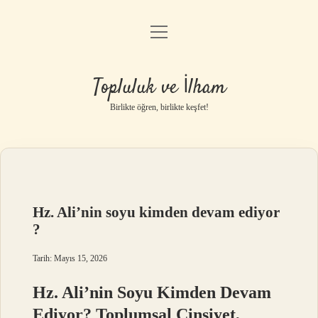
menüyü
Anasayfa
aç
Gizlilik Politikası
Topluluk ve İlham
Yasal Uyarı
Birlikte öğren, birlikte keşfet!
Hakkımızda
Hz. Ali’nin soyu kimden devam ediyor
?
Tarih: Mayıs 15, 2026
Hz. Ali’nin Soyu Kimden Devam
Ediyor? Toplumsal Cinsiyet,