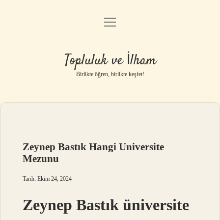
menüyü
Anasayfa
aç
Gizlilik Politikası
Topluluk ve İlham
Yasal Uyarı
Birlikte öğren, birlikte keşfet!
Hakkımızda
Zeynep Bastık Hangi Universite
Mezunu
Tarih: Ekim 24, 2024
Zeynep Bastık üniversite