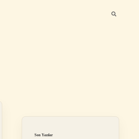
Sidebar
betci giriş
Son Yazılar