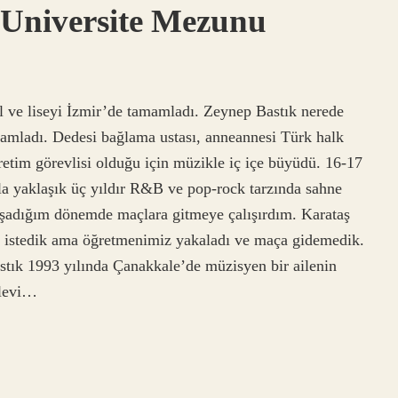
 Universite Mezunu
 ve liseyi İzmir’de tamamladı. Zeynep Bastık nerede
mamladı. Dedesi bağlama ustası, anneannesi Türk halk
retim görevlisi olduğu için müzikle iç içe büyüdü. 16-17
la yaklaşık üç yıldır R&B ve pop-rock tarzında sahne
yaşadığım dönemde maçlara gitmeye çalışırdım. Karataş
 istedik ama öğretmenimiz yakaladı ve maça gidemedik.
tık 1993 yılında Çanakkale’de müzisyen bir ailenin
Alevi…