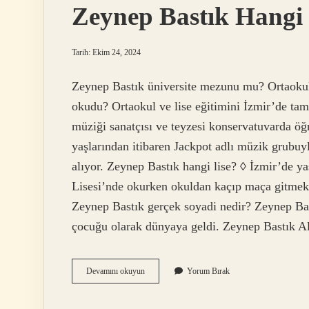
Zeynep Bastık Hangi
Tarih: Ekim 24, 2024
Zeynep Bastık üniversite mezunu mu? Ortaokul
okudu? Ortaokul ve lise eğitimini İzmir’de ta
müziği sanatçısı ve teyzesi konservatuvarda öğ
yaşlarından itibaren Jackpot adlı müzik grubuy
alıyor. Zeynep Bastık hangi lise? ◊ İzmir’de 
Lisesi’nde okurken okuldan kaçıp maça gitmek
Zeynep Bastık gerçek soyadi nedir? Zeynep Bas
çocuğu olarak dünyaya geldi. Zeynep Bastık 
Zeynep
Devamını okuyun
Yorum Bırak
Bastık
Hangi
Universite