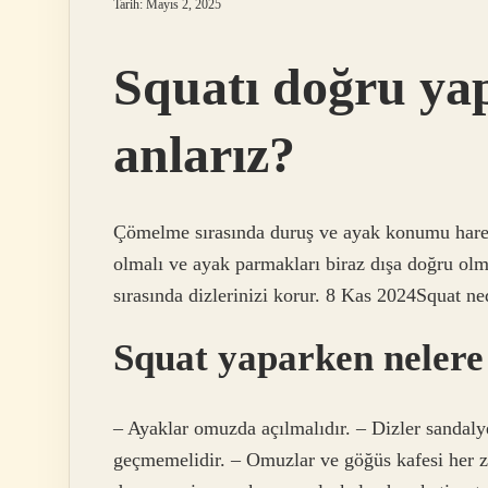
Tarih: Mayıs 2, 2025
Squatı doğru yap
anlarız?
Çömelme sırasında duruş ve ayak konumu hareke
olmalı ve ayak parmakları biraz dışa doğru olma
sırasında dizlerinizi korur. 8 Kas 2024Squat n
Squat yaparken nelere 
– Ayaklar omuzda açılmalıdır. – Dizler sandaly
geçmemelidir. – Omuzlar ve göğüs kafesi her za