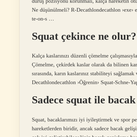
duruş pozisyonu korunmalı, kalça hareketin ot
Ne düşünülmeli? R-Decathlondecathlon ›exe› en
te-on-s …
Squat çekince ne olur?
Kalça kaslarınızı düzenli çömelme çalışmasıyla o
Çömelme, çekirdek kaslar olarak da bilinen kar
sırasında, karın kaslarınız stabiliteyi sağlama
Decathlondecathlon ›Öğrenin› Squat-Schne-Yap
Sadece squat ile bacak 
Squat, bacaklarımızı iyi iyileştirmek ve spor p
hareketlerden biridir, ancak sadece bacak geliş