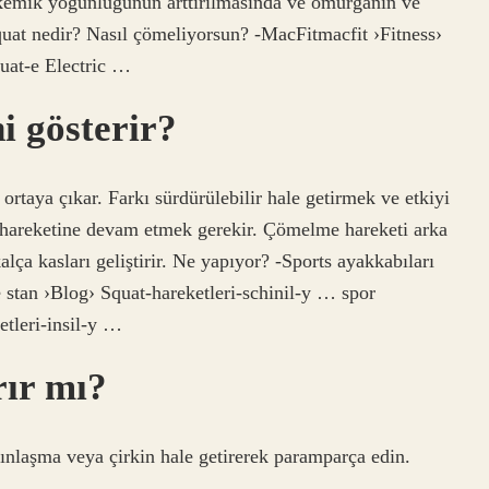
i kemik yoğunluğunun arttırılmasında ve omurganın ve
uat nedir? Nasıl çömeliyorsun? -MacFitmacfit ›Fitness›
uat-e Electric …
i gösterir?
rtaya çıkar. Farkı sürdürülebilir hale getirmek ve etkiyi
e hareketine devam etmek gerekir. Çömelme hareketi arka
kalça kasları geliştirir. Ne yapıyor? -Sports ayakkabıları
le stan ›Blog› Squat-hareketleri-schinil-y … spor
etleri-insil-y …
rır mı?
lınlaşma veya çirkin hale getirerek paramparça edin.