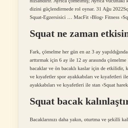
hızlandırır. Ayrıca çömelmiş; Ayrıca vücuttak
dizini güçlendirmede rol oynar. 31 Ağu 2022Sq
Squat-Egzersisici … MacFit ›Blog› Fitness ›Sq
Squat ne zaman etkisin
Fark, çömelme her gün en az 3 ay yapıldığında o
arttırmak için 6 ay ile 12 ay arasında çömelm
bacaklar ve ön bacaklı kaslar için de etkilidir, 
ve kıyafetler spor ayakkabıları ve kıyafetleri i
ayakkabıları ve kıyafetleri ile stan ›Squat harek
Squat bacak kalınlaştı
Bacaklarınızı daha yakın, oturtma ve şekilli ka