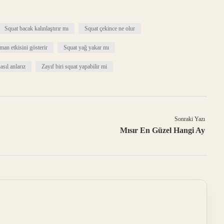
Squat bacak kalınlaştırır mı
Squat çekince ne olur
man etkisini gösterir
Squat yağ yakar mı
asıl anlarız
Zayıf biri squat yapabilir mi
Sonraki Yazı
Mısır En Güzel Hangi Ay