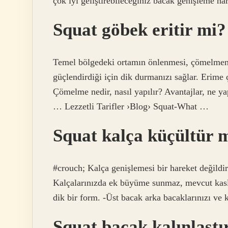
çok iyi geliştirebileceğiniz bacak genişleme hare
Squat göbek eritir mi?
Temel bölgedeki ortamın önlenmesi, çömelmenin 
güçlendirdiği için dik durmanızı sağlar. Erime
Çömelme nedir, nasıl yapılır? Avantajlar, ne yap
… Lezzetli Tarifler ›Blog› Squat-What …
Squat kalça küçültür 
#crouch; Kalça genişlemesi bir hareket değildir;
Kalçalarınızda ek büyüme sunmaz, mevcut kasla
dik bir form. -Üst bacak arka bacaklarınızı ve 
Squat bacak kalınlaştı