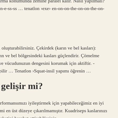
urma konumunda zemine paralel kalır. Nasıl yapılmalı?
-e-ss-ss … tenatlon ›exe› en-on-on-the-on-on-the-on-
luşturabilirsiniz. Çekirdek (karın ve bel kasları):
ın ve bel bölgesindeki kasları güçlendirir. Çömelme
k ve vücudunuzun dengesini korumak için aktiftir. -
ilir … Tenatlon ›Squat-insil yapımı öğrenin …
gelişir mi?
erformansımızı iyileştirmek için yapabileceğimiz en iyi
imi en üst düzeye çıkarılmamıştır. Kuadriseps kaslarınızı