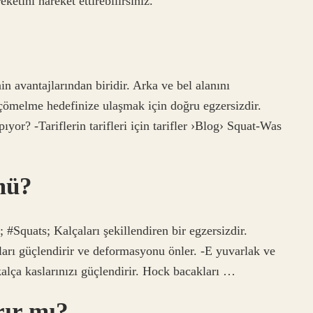
ketini hareket ettirebilirsiniz.
avantajlarından biridir. Arka ve bel alanını
 çömelme hedefinize ulaşmak için doğru egzersizdir.
ıyor? -Tariflerin tarifleri için tarifler ›Blog› Squat-Was
mü?
 #Squats; Kalçaları şekillendiren bir egzersizdir.
rı güçlendirir ve deformasyonu önler. -E yuvarlak ve
kalça kaslarınızı güçlendirir. Hock bacakları …
rır mı?