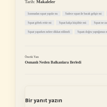
Tarih:
Makaleler
Isınmadan squat yapılır mı
Sadece squat ile bacak gelişir mi
Squat göbek eritir mi
Squat kalça küçültür mü
Squat ne za
Squat yaparken nelere dikkat edilmeli
Squatı doğru yaptığımızı n
Önceki Yazı
Osmanlı Neden Balkanlara Ilerledi
Bir yanıt yazın