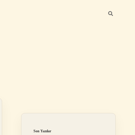
Sidebar
betci giriş
Son Yazılar