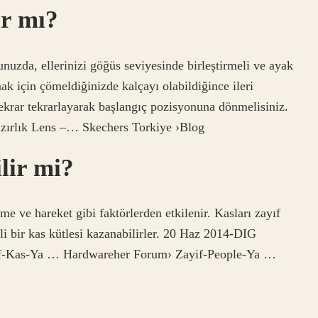
ır mı?
zda, ellerinizi göğüs seviyesinde birleştirmeli ve ayak
 için çömeldiğinizde kalçayı olabildiğince ileri
 tekrar tekrarlayarak başlangıç ​​pozisyonuna dönmelisiniz.
zırlık Lens –… Skechers Torkiye ›Blog
lir mi?
e ve hareket gibi faktörlerden etkilenir. Kasları zayıf
 bir kas kütlesi kazanabilirler. 20 Haz 2014-DIG
ayif-Kas-Ya … Hardwareher Forum› Zayif-People-Ya …