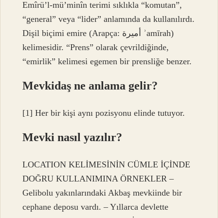
Emîrü’l-mü’minîn terimi sıklıkla “komutan”,
“general” veya “lider” anlamında da kullanılırdı.
Dişil biçimi emire (Arapça: أميرة ʾamīrah)
kelimesidir. “Prens” olarak çevrildiğinde,
“emirlik” kelimesi egemen bir prensliğe benzer.
Mevkidaş ne anlama gelir?
[1] Her bir kişi aynı pozisyonu elinde tutuyor.
Mevki nasıl yazılır?
LOCATION KELİMESİNİN CÜMLE İÇİNDE
DOĞRU KULLANIMINA ÖRNEKLER –
Gelibolu yakınlarındaki Akbaş mevkiinde bir
cephane deposu vardı. – Yıllarca devlette