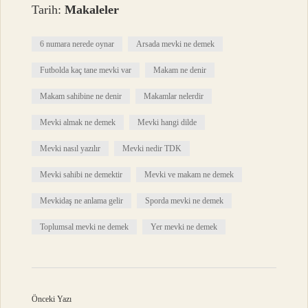
Tarih:
Makaleler
6 numara nerede oynar
Arsada mevki ne demek
Futbolda kaç tane mevki var
Makam ne denir
Makam sahibine ne denir
Makamlar nelerdir
Mevki almak ne demek
Mevki hangi dilde
Mevki nasıl yazılır
Mevki nedir TDK
Mevki sahibi ne demektir
Mevki ve makam ne demek
Mevkidaş ne anlama gelir
Sporda mevki ne demek
Toplumsal mevki ne demek
Yer mevki ne demek
Önceki Yazı