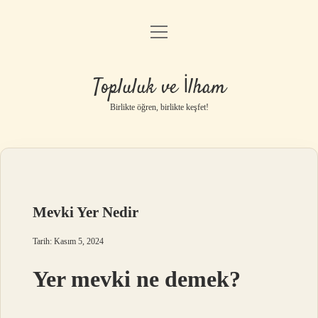
menüyü
Anasayfa
aç
Gizlilik Politikası
Topluluk ve İlham
Yasal Uyarı
Birlikte öğren, birlikte keşfet!
Hakkımızda
Mevki Yer Nedir
Tarih: Kasım 5, 2024
Yer mevki ne demek?