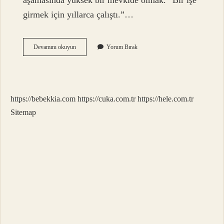
aşamasında yüksek bir mevkide olmak. “Bir işe
girmek için yıllarca çalıştı.”…
Mevki
Devamını okuyun
Yorum Bırak
Yer
Nedir
https://bebekkia.com
https://cuka.com.tr
https://hele.com.tr
Sitemap