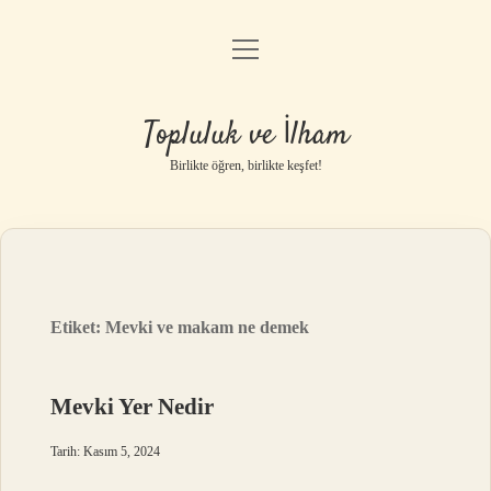
menüyü
Anasayfa
aç
Gizlilik Politikası
Topluluk ve İlham
Yasal Uyarı
Birlikte öğren, birlikte keşfet!
Hakkımızda
Etiket:
Mevki ve makam ne demek
Mevki Yer Nedir
Tarih: Kasım 5, 2024