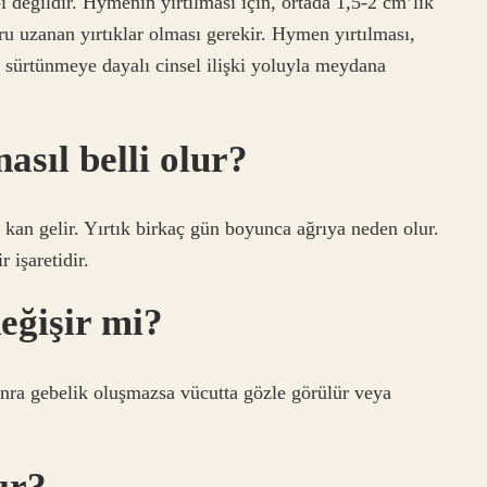
değildir. Hymenin yırtılması için, ortada 1,5-2 cm’lik
u uzanan yırtıklar olması gerekir. Hymen yırtılması,
sürtünmeye dayalı cinsel ilişki yoluyla meydana
asıl belli olur?
kan gelir. Yırtık birkaç gün boyunca ağrıya neden olur.
 işaretidir.
eğişir mi?
 sonra gebelik oluşmazsa vücutta gözle görülür veya
ır?