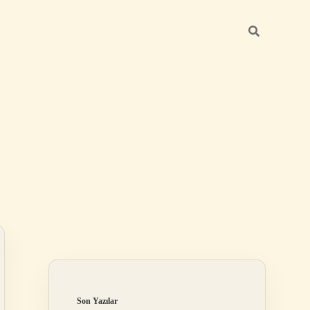
Sidebar
betci giriş
Son Yazılar