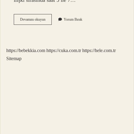
ilişki sırasında saat 5 ile 7…
Ilk
Devamını okuyun
Yorum Bırak
Bakirelik
Bozulduğunda
Ne
Olur
https://bebekkia.com
https://cuka.com.tr
https://hele.com.tr
Sitemap