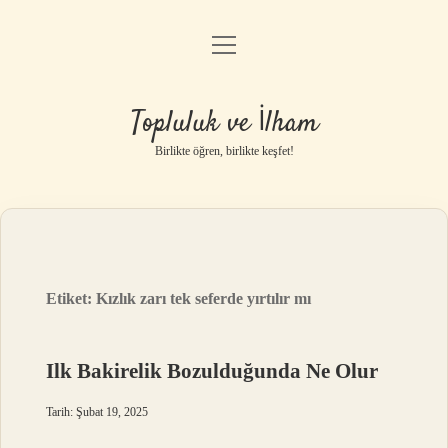
menüyü
Anasayfa
aç
Gizlilik Politikası
Topluluk ve İlham
Yasal Uyarı
Birlikte öğren, birlikte keşfet!
Hakkımızda
Etiket:
Kızlık zarı tek seferde yırtılır mı
Ilk Bakirelik Bozulduğunda Ne Olur
Tarih: Şubat 19, 2025