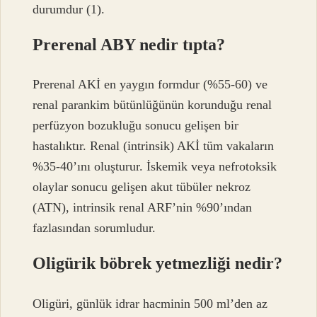
durumdur (1).
Prerenal ABY nedir tıpta?
Prerenal AKİ en yaygın formdur (%55-60) ve
renal parankim bütünlüğünün korunduğu renal
perfüzyon bozukluğu sonucu gelişen bir
hastalıktır. Renal (intrinsik) AKİ tüm vakaların
%35-40’ını oluşturur. İskemik veya nefrotoksik
olaylar sonucu gelişen akut tübüler nekroz
(ATN), intrinsik renal ARF’nin %90’ından
fazlasından sorumludur.
Oligürik böbrek yetmezliği nedir?
Oligüri, günlük idrar hacminin 500 ml’den az