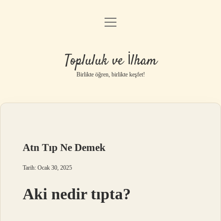
menüyü
Anasayfa
aç
Gizlilik Politikası
Topluluk ve İlham
Yasal Uyarı
Birlikte öğren, birlikte keşfet!
Hakkımızda
Atn Tıp Ne Demek
Tarih: Ocak 30, 2025
Aki nedir tıpta?