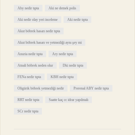
Aby nedir tıpta
Aki ne demek polis
Aki nedir olay yeri inceleme
Aki nedir tıpta
Akut böbrek hasarı nedir tıpta
Akut böbrek hasarı ve yetmezliği aynı şey mi
Anuria nedir tıpta
Ary nedir tıpta
Atnali böbrek neden olur
Dki nedir tıpta
FENa nedir tıpta
KBH nedir tıpta
Oligürik böbrek yetmezliği nedir
Prerenal ABY nedir tıpta
RRT nedir tıpta
Saatte kaç cc idrar yapılmalı
SCr nedir tıpta