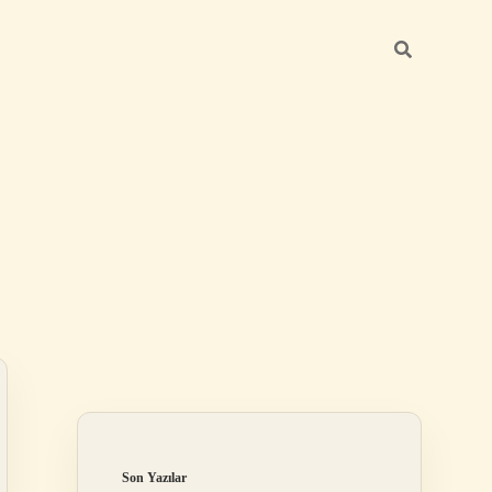
Sidebar
betci giriş
Son Yazılar