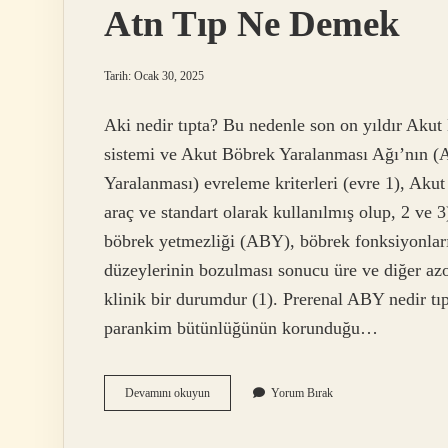
Atn Tıp Ne Demek
Tarih: Ocak 30, 2025
Aki nedir tıpta? Bu nedenle son on yıldır Ak
sistemi ve Akut Böbrek Yaralanması Ağı’nın 
Yaralanması) evreleme kriterleri (evre 1), Akut
araç ve standart olarak kullanılmış olup, 2 ve 
böbrek yetmezliği (ABY), böbrek fonksiyonlarını
düzeylerinin bozulması sonucu üre ve diğer azot
klinik bir durumdur (1). Prerenal ABY nedir t
parankim bütünlüğünün korunduğu…
Atn
Devamını okuyun
Yorum Bırak
Tıp
Ne
Demek