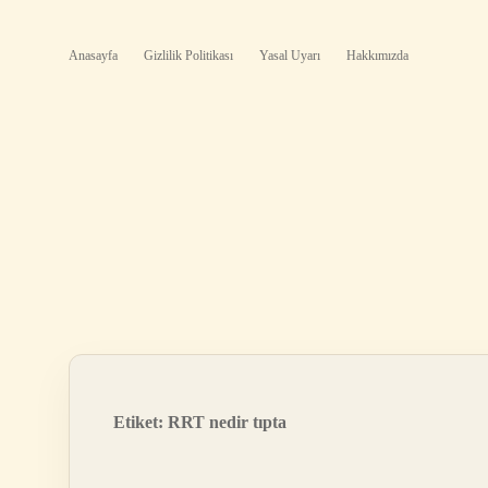
Anasayfa
Gizlilik Politikası
Yasal Uyarı
Hakkımızda
Etiket:
RRT nedir tıpta