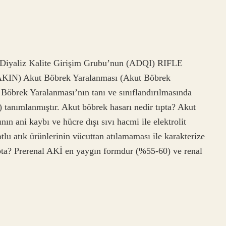
ut Diyaliz Kalite Girişim Grubu’nun (ADQI) RIFLE
(AKIN) Akut Böbrek Yaralanması (Akut Böbrek
 Böbrek Yaralanması’nın tanı ve sınıflandırılmasında
3) tanımlanmıştır. Akut böbrek hasarı nedir tıpta? Akut
n ani kaybı ve hücre dışı sıvı hacmi ile elektrolit
lu atık ürünlerinin vücuttan atılamaması ile karakterize
ıpta? Prerenal AKİ en yaygın formdur (%55-60) ve renal