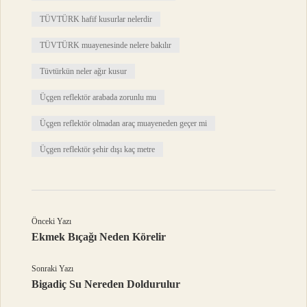
TÜVTÜRK hafif kusurlar nelerdir
TÜVTÜRK muayenesinde nelere bakılır
Tüvtürkün neler ağır kusur
Üçgen reflektör arabada zorunlu mu
Üçgen reflektör olmadan araç muayeneden geçer mi
Üçgen reflektör şehir dışı kaç metre
Önceki Yazı
Ekmek Bıçağı Neden Körelir
Sonraki Yazı
Bigadiç Su Nereden Doldurulur