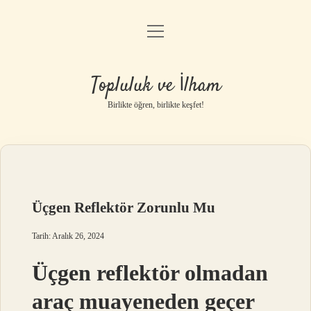
menüyü
Anasayfa
aç
Gizlilik Politikası
Topluluk ve İlham
Yasal Uyarı
Birlikte öğren, birlikte keşfet!
Hakkımızda
Üçgen Reflektör Zorunlu Mu
Tarih: Aralık 26, 2024
Üçgen reflektör olmadan
araç muayeneden geçer