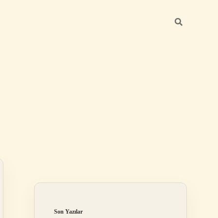
Sidebar
betci giriş
Son Yazılar