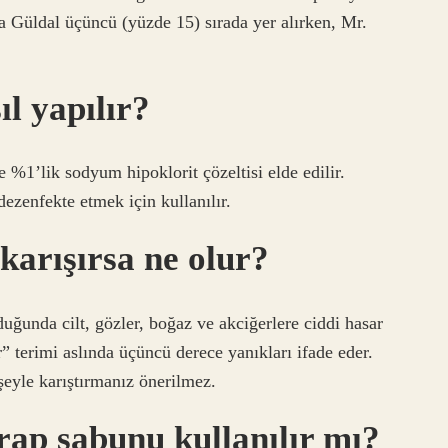
da Güldal üçüncü (yüzde 15) sırada yer alırken, Mr.
l yapılır?
e %1’lik sodyum hipoklorit çözeltisi elde edilir.
dezenfekte etmek için kullanılır.
karışırsa ne olur?
uğunda cilt, gözler, boğaz ve akciğerlere ciddi hasar
r” terimi aslında üçüncü derece yanıkları ifade eder.
şeyle karıştırmanız önerilmez.
rap sabunu kullanılır mı?