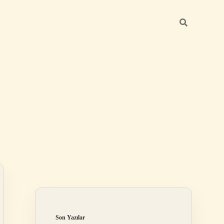
Sidebar
betci giriş
Son Yazılar