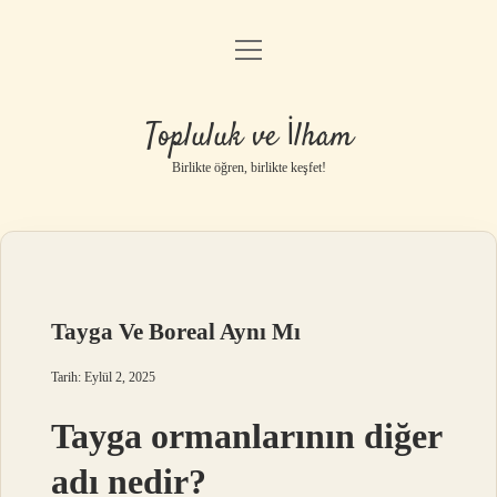
menüyü
Anasayfa
aç
Gizlilik Politikası
Topluluk ve İlham
Yasal Uyarı
Birlikte öğren, birlikte keşfet!
Hakkımızda
Tayga Ve Boreal Aynı Mı
Tarih: Eylül 2, 2025
Tayga ormanlarının diğer
adı nedir?