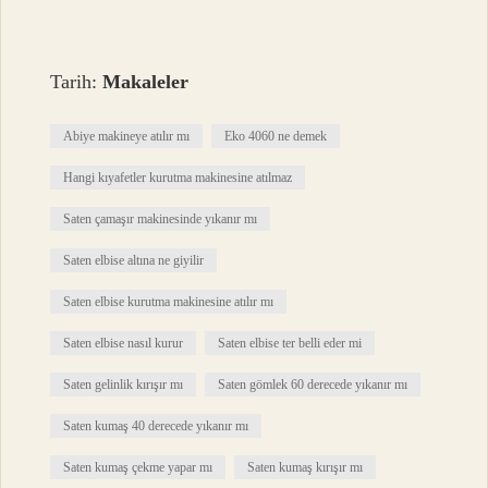
Tarih:
Makaleler
Abiye makineye atılır mı
Eko 4060 ne demek
Hangi kıyafetler kurutma makinesine atılmaz
Saten çamaşır makinesinde yıkanır mı
Saten elbise altına ne giyilir
Saten elbise kurutma makinesine atılır mı
Saten elbise nasıl kurur
Saten elbise ter belli eder mi
Saten gelinlik kırışır mı
Saten gömlek 60 derecede yıkanır mı
Saten kumaş 40 derecede yıkanır mı
Saten kumaş çekme yapar mı
Saten kumaş kırışır mı