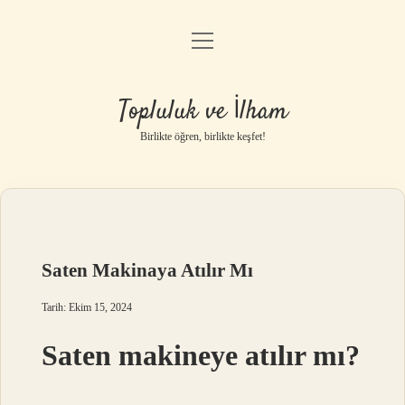
menüyü
Anasayfa
aç
Gizlilik Politikası
Topluluk ve İlham
Yasal Uyarı
Birlikte öğren, birlikte keşfet!
Hakkımızda
Saten Makinaya Atılır Mı
Tarih: Ekim 15, 2024
Saten makineye atılır mı?