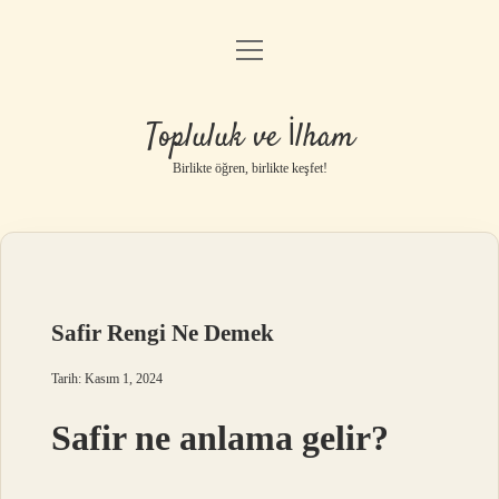
menüyü
Anasayfa
aç
Gizlilik Politikası
Topluluk ve İlham
Yasal Uyarı
Birlikte öğren, birlikte keşfet!
Hakkımızda
Safir Rengi Ne Demek
Tarih: Kasım 1, 2024
Safir ne anlama gelir?