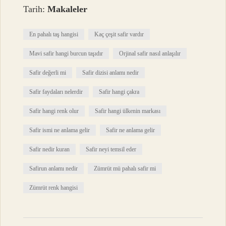
Tarih:
Makaleler
En pahalı taş hangisi
Kaç çeşit safir vardır
Mavi safir hangi burcun taşıdır
Orjinal safir nasıl anlaşılır
Safir değerli mi
Safir dizisi anlamı nedir
Safir faydaları nelerdir
Safir hangi çakra
Safir hangi renk olur
Safir hangi ülkenin markası
Safir ismi ne anlama gelir
Safir ne anlama gelir
Safir nedir kuran
Safir neyi temsil eder
Safirun anlamı nedir
Zümrüt mü pahalı safir mi
Zümrüt renk hangisi