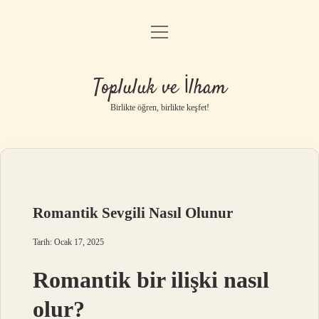
menüyü
Anasayfa
aç
Gizlilik Politikası
Topluluk ve İlham
Yasal Uyarı
Birlikte öğren, birlikte keşfet!
Hakkımızda
Romantik Sevgili Nasıl Olunur
Tarih: Ocak 17, 2025
Romantik bir ilişki nasıl
olur?