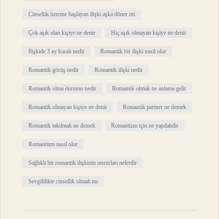
Cinsellik üzerine başlayan ilişki aşka döner mi
Çok aşık olan kişiye ne denir
Hiç aşık olmayan kişiye ne denir
İlişkide 3 ay kuralı nedir
Romantik bir ilişki nasıl olur
Romantik görüş nedir
Romantik ilişki nedir
Romantik olma durumu nedir
Romantik olmak ne anlama gelir
Romantik olmayan kişiye ne denir
Romantik partner ne demek
Romantik takılmak ne demek
Romantizm için ne yapılabilir
Romantizm nasıl olur
Sağlıklı bir romantik ilişkinin unsurları nelerdir
Sevgililikte cinsellik olmalı mı