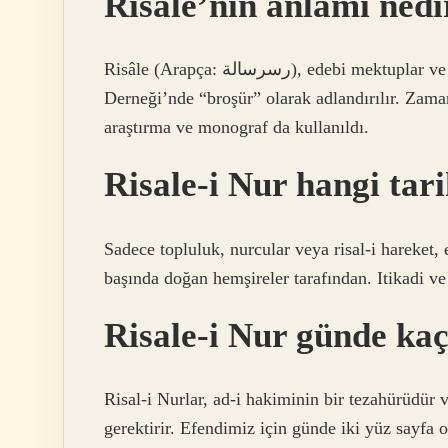
Risale’nin anlamı nedi
Risâle (Arapça: رسرسالة), edebi mektuplar ve küçük çeteler belirli konularda çalışır. Türk Dil
Derneği’nde “broşür” olarak adlandırılır. Zaman
araştırma ve monograf da kullanıldı.
Risale-i Nur hangi tar
Sadece topluluk, nurcular veya risal-i hareket, e
başında doğan hemşireler tarafından. Itikadi ve
Risale-i Nur günde ka
Risal-i Nurlar, ad-i hakiminin bir tezahürüdür 
gerektirir. Efendimiz için günde iki yüz sayf