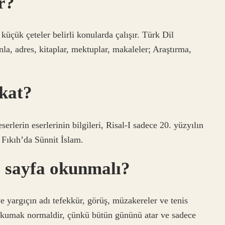
r?
la, adres, kitaplar, mektuplar, makaleler; Araştırma,
ikat?
serlerin eserlerinin bilgileri, Risal-I sadece 20. yüzyılın
 Fıkıh’da Sünnit İslam.
ç sayfa okunmalı?
ve yargıçın adı tefekkür, görüş, müzakereler ve tenis
a okumak normaldir, çünkü bütün gününü atar ve sadece