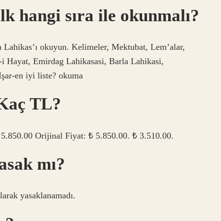
ilk hangi sıra ile okunmalı?
a Lahikas’ı okuyun. Kelimeler, Mektubat, Lem’alar,
-i Hayat, Emirdag Lahikasasi, Barla Lahikasi,
şar-en iyi liste? okuma
 Kaç TL?
₺ 5.850.00 Orijinal Fiyat: ₺ 5.850.00. ₺ 3.510.00.
yasak mı?
 olarak yasaklanamadı.