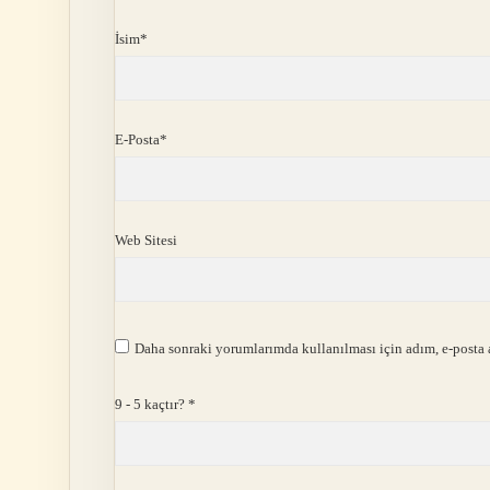
İsim*
E-Posta*
Web Sitesi
Daha sonraki yorumlarımda kullanılması için adım, e-posta a
9 - 5 kaçtır?
*