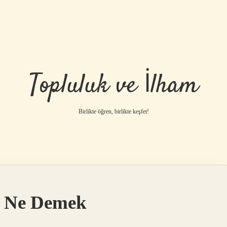
Topluluk ve İlham
Birlikte öğren, birlikte keşfet!
tı Ne Demek