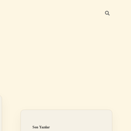
Sidebar
betci giriş
Son Yazılar