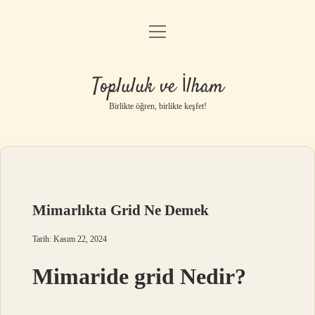
menüyü
Anasayfa
aç
Gizlilik Politikası
Topluluk ve İlham
Yasal Uyarı
Birlikte öğren, birlikte keşfet!
Hakkımızda
Mimarlıkta Grid Ne Demek
Tarih: Kasım 22, 2024
Mimaride grid Nedir?