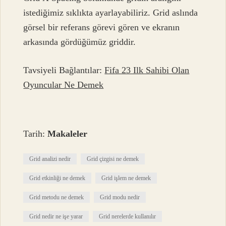
istediğimiz sıklıkta ayarlayabiliriz. Grid aslında
görsel bir referans görevi gören ve ekranın
arkasında gördüğümüz griddir.
Tavsiyeli Bağlantılar:
Fifa 23 Ilk Sahibi Olan
Oyuncular Ne Demek
Tarih:
Makaleler
Grid analizi nedir
Grid çizgisi ne demek
Grid etkinliği ne demek
Grid işlem ne demek
Grid metodu ne demek
Grid modu nedir
Grid nedir ne işe yarar
Grid nerelerde kullanılır