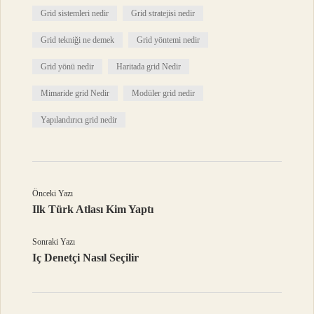
Grid sistemleri nedir
Grid stratejisi nedir
Grid tekniği ne demek
Grid yöntemi nedir
Grid yönü nedir
Haritada grid Nedir
Mimaride grid Nedir
Modüler grid nedir
Yapılandırıcı grid nedir
Önceki Yazı
Ilk Türk Atlası Kim Yaptı
Sonraki Yazı
Iç Denetçi Nasıl Seçilir