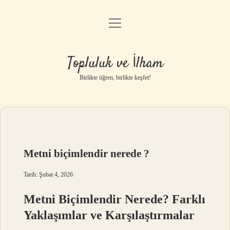
menüyü
Anasayfa
aç
Gizlilik Politikası
Topluluk ve İlham
Yasal Uyarı
Birlikte öğren, birlikte keşfet!
Hakkımızda
Metni biçimlendir nerede ?
Tarih: Şubat 4, 2026
Metni Biçimlendir Nerede? Farklı
Yaklaşımlar ve Karşılaştırmalar