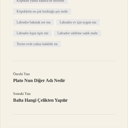
Köpekler yalnız kalınca ne hisseder
Köpeklerin en çok korktuğu şey nedir
Labrador bakmak zor mu
Labrador ev için uygun mu
Labrador kışın üşür mü
Labrador sahibine sadık mıdır
Terrier evde yalnız kalabilir mi
Önceki Yazı
Plato Nun Diğer Adı Nedir
Sonraki Yazı
Balta Hangi Çelikten Yapılır