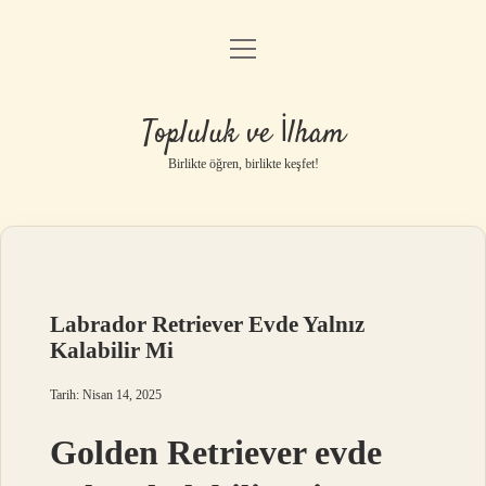
menüyü
Anasayfa
aç
Gizlilik Politikası
Topluluk ve İlham
Yasal Uyarı
Birlikte öğren, birlikte keşfet!
Hakkımızda
Labrador Retriever Evde Yalnız
Kalabilir Mi
Tarih: Nisan 14, 2025
Golden Retriever evde