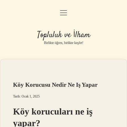
menüyü
Anasayfa
aç
Gizlilik Politikası
Topluluk ve İlham
Yasal Uyarı
Birlikte öğren, birlikte keşfet!
Hakkımızda
Köy Korucusu Nedir Ne Iş Yapar
Tarih: Ocak 1, 2025
Köy korucuları ne iş
yapar?