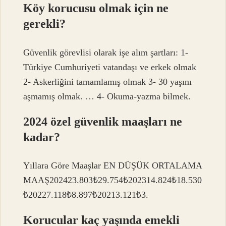
Köy korucusu olmak için ne
gerekli?
Güvenlik görevlisi olarak işe alım şartları: 1-
Türkiye Cumhuriyeti vatandaşı ve erkek olmak
2- Askerliğini tamamlamış olmak 3- 30 yaşını
aşmamış olmak. … 4- Okuma-yazma bilmek.
2024 özel güvenlik maaşları ne
kadar?
Yıllara Göre Maaşlar EN DÜŞÜK ORTALAMA
MAAŞ202423.803₺29.754₺202314.824₺18.530
₺20227.118₺8.897₺20213.121₺3.
Korucular kaç yaşında emekli