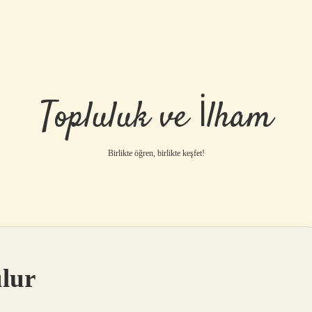
Topluluk ve İlham
Birlikte öğren, birlikte keşfet!
ulur