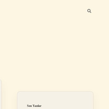
Sidebar
betci giriş
Son Yazılar