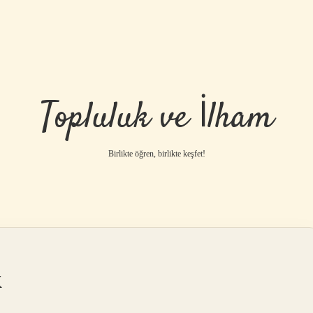
Topluluk ve İlham
Birlikte öğren, birlikte keşfet!
k