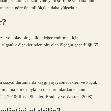
 adam; sakatlık, huzurevine yerleştirilme ve hatta ölüm
ranlarına göre önemli ölçüde daha yüksektir.
r?
ızlı ve kolay bir şekilde değerlendirmek için
 Kırılganlık ölçeklerinden biri olan ölçeğin geçerliliği 65
?
erin sosyal durumlarda kaygı yaşayabilecekleri ve küçük
irim alma korkusuyla bu tür durumlardan kaçınma
iel, 2010; Russ, Shedler, Bradley ve Westen, 2008).
elirtisi olabilir?