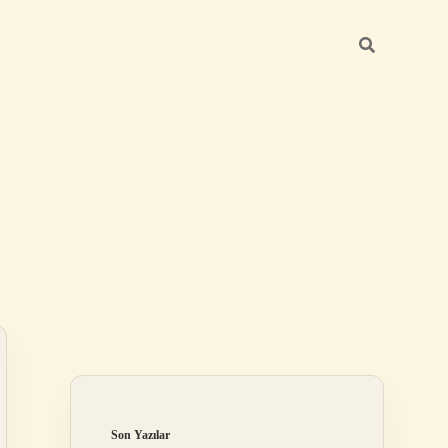
Sidebar
betci giriş
Son Yazılar