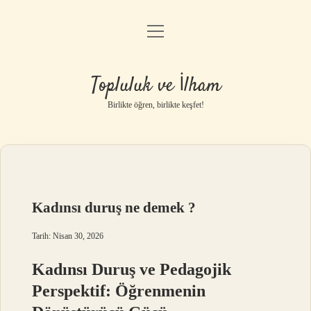
menüyü
Anasayfa
aç
Gizlilik Politikası
Topluluk ve İlham
Yasal Uyarı
Birlikte öğren, birlikte keşfet!
Hakkımızda
Kadınsı duruş ne demek ?
Tarih: Nisan 30, 2026
Kadınsı Duruş ve Pedagojik
Perspektif: Öğrenmenin