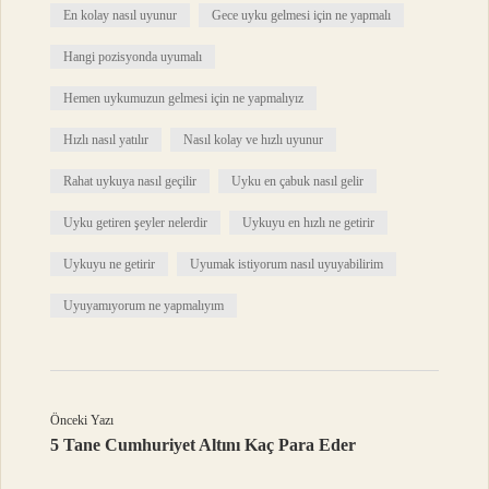
En kolay nasıl uyunur
Gece uyku gelmesi için ne yapmalı
Hangi pozisyonda uyumalı
Hemen uykumuzun gelmesi için ne yapmalıyız
Hızlı nasıl yatılır
Nasıl kolay ve hızlı uyunur
Rahat uykuya nasıl geçilir
Uyku en çabuk nasıl gelir
Uyku getiren şeyler nelerdir
Uykuyu en hızlı ne getirir
Uykuyu ne getirir
Uyumak istiyorum nasıl uyuyabilirim
Uyuyamıyorum ne yapmalıyım
Önceki Yazı
5 Tane Cumhuriyet Altını Kaç Para Eder