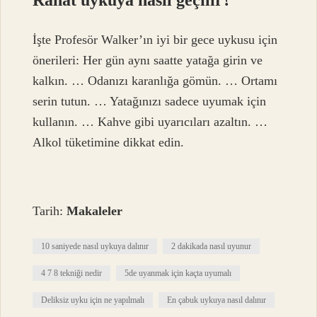
Rahat uykuya nasıl geçilir?
İşte Profesör Walker’ın iyi bir gece uykusu için
önerileri: Her gün aynı saatte yatağa girin ve
kalkın. … Odanızı karanlığa gömün. … Ortamı
serin tutun. … Yatağınızı sadece uyumak için
kullanın. … Kahve gibi uyarıcıları azaltın. …
Alkol tüketimine dikkat edin.
Tarih:
Makaleler
10 saniyede nasıl uykuya dalınır
2 dakikada nasıl uyunur
4 7 8 tekniği nedir
5de uyanmak için kaçta uyumalı
Deliksiz uyku için ne yapılmalı
En çabuk uykuya nasıl dalınır