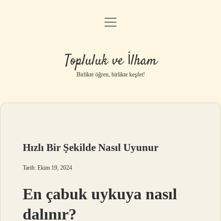
menüyü
Anasayfa
aç
Gizlilik Politikası
Topluluk ve İlham
Yasal Uyarı
Birlikte öğren, birlikte keşfet!
Hakkımızda
Hızlı Bir Şekilde Nasıl Uyunur
Tarih: Ekim 19, 2024
En çabuk uykuya nasıl
dalınır?