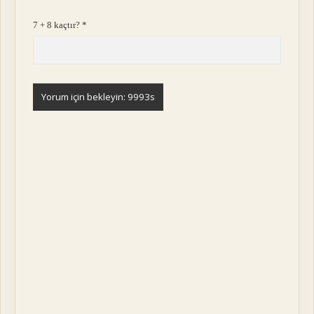
7 + 8 kaçtır?
*