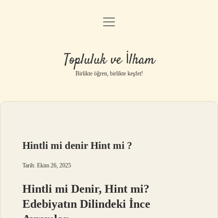
menüyü
Anasayfa
aç
Gizlilik Politikası
Topluluk ve İlham
Yasal Uyarı
Birlikte öğren, birlikte keşfet!
Hakkımızda
Hintli mi denir Hint mi ?
Tarih: Ekim 26, 2025
Hintli mi Denir, Hint mi?
Edebiyatın Dilindeki İnce