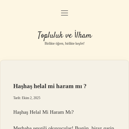
menüyü
Anasayfa
aç
Gizlilik Politikası
Topluluk ve İlham
Yasal Uyarı
Birlikte öğren, birlikte keşfet!
Hakkımızda
Haşhaş helal mi haram mı ?
Tarih: Ekim 2, 2025
Haşhaş Helal Mi Haram Mı?
Merhaba sevgili okuyucular! Bugün, biraz garip