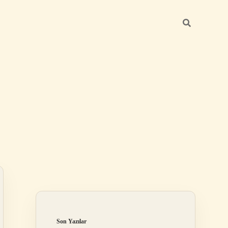
Sidebar
betci giriş
Son Yazılar