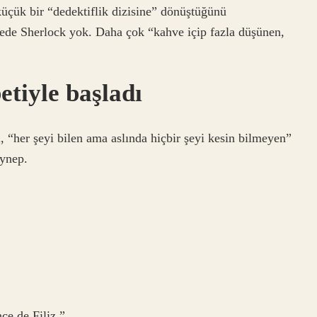
çük bir “dedektiflik dizisine” dönüştüğünü
ede Sherlock yok. Daha çok “kahve içip fazla düşünen,
etiyle başladı
 “her şeyi bilen ama aslında hiçbir şeyi kesin bilmeyen”
eynep.
ce de Filiz.”