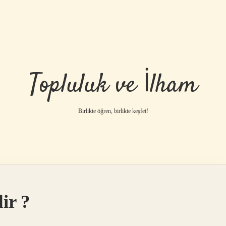
Topluluk ve İlham
Birlikte öğren, birlikte keşfet!
dir ?