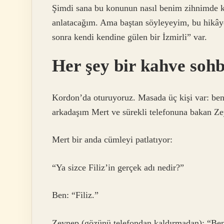
Şimdi sana bu konunun nasıl benim zihnimde kü
anlatacağım. Ama baştan söyleyeyim, bu hikây
sonra kendi kendine gülen bir İzmirli” var.
Her şey bir kahve sohb
Kordon’da oturuyoruz. Masada üç kişi var: ben,
arkadaşım Mert ve sürekli telefonuna bakan Z
Mert bir anda cümleyi patlatıyor:
“Ya sizce Filiz’in gerçek adı nedir?”
Ben: “Filiz.”
Zeynep (gözünü telefondan kaldırmadan): “Ben