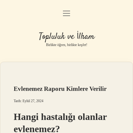
menüyü
Anasayfa
aç
Gizlilik Politikası
Topluluk ve İlham
Yasal Uyarı
Birlikte öğren, birlikte keşfet!
Hakkımızda
Evlenemez Raporu Kimlere Verilir
Tarih: Eylül 27, 2024
Hangi hastalığı olanlar
evlenemez?