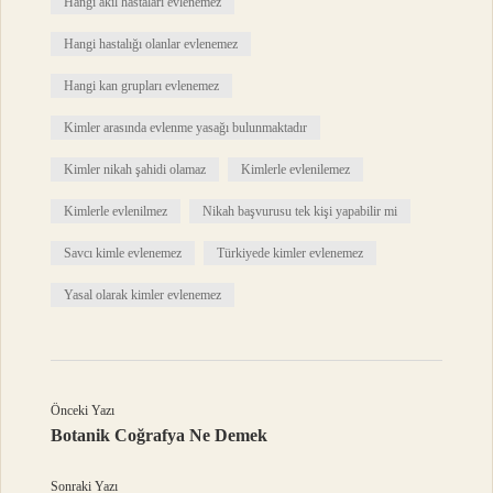
Hangi akıl hastaları evlenemez
Hangi hastalığı olanlar evlenemez
Hangi kan grupları evlenemez
Kimler arasında evlenme yasağı bulunmaktadır
Kimler nikah şahidi olamaz
Kimlerle evlenilemez
Kimlerle evlenilmez
Nikah başvurusu tek kişi yapabilir mi
Savcı kimle evlenemez
Türkiyede kimler evlenemez
Yasal olarak kimler evlenemez
Önceki Yazı
Botanik Coğrafya Ne Demek
Sonraki Yazı