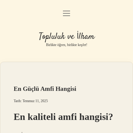
menüyü
Anasayfa
aç
Gizlilik Politikası
Topluluk ve İlham
Yasal Uyarı
Birlikte öğren, birlikte keşfet!
Hakkımızda
En Güçlü Amfi Hangisi
Tarih: Temmuz 11, 2025
En kaliteli amfi hangisi?