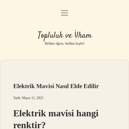
menüyü
Anasayfa
aç
Gizlilik Politikası
Topluluk ve İlham
Yasal Uyarı
Birlikte öğren, birlikte keşfet!
Hakkımızda
Elektrik Mavisi Nasıl Elde Edilir
Tarih: Mayıs 11, 2025
Elektrik mavisi hangi
renktir?