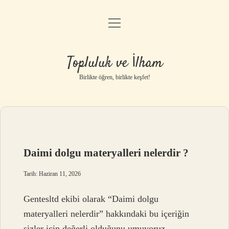
menüyü
Anasayfa
aç
Gizlilik Politikası
Topluluk ve İlham
Yasal Uyarı
Birlikte öğren, birlikte keşfet!
Hakkımızda
Daimi dolgu materyalleri nelerdir ?
Tarih: Haziran 11, 2026
Gentesltd ekibi olarak “Daimi dolgu
materyalleri nelerdir” hakkındaki bu içeriğin
sizler için değerli olduğunu umuyoruz.