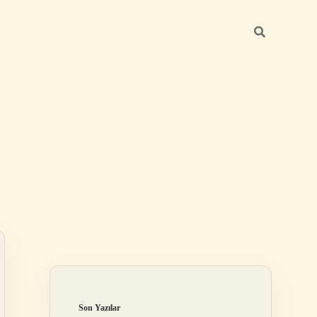
Sidebar
betci giriş
Son Yazılar