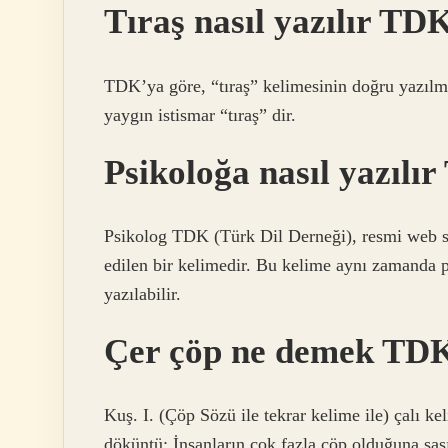
Tıraş nasıl yazılır TD
TDK’ya göre, “tıraş” kelimesinin doğru yazılmas
yaygın istismar “tıraş” dir.
Psikoloğa nasıl yazılı
Psikolog TDK (Türk Dil Derneği), resmi web si
edilen bir kelimedir. Bu kelime aynı zamanda pi
yazılabilir.
Çer çöp ne demek TD
Kuş. I. (Çöp Sözü ile tekrar kelime ile) çalı ke
döküntü: İnsanların çok fazla çöp olduğuna şaşı