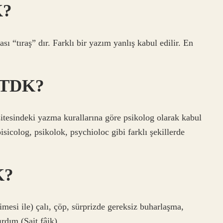
K?
ı “tıraş” dır. Farklı bir yazım yanlış kabul edilir. En
r TDK?
tesindeki yazma kurallarına göre psikolog olarak kabul
sicolog, psikolok, psychioloc gibi farklı şekillerde
K?
limesi ile) çalı, çöp, sürprizde gereksiz buharlaşma,
rdım (Sait fâik).