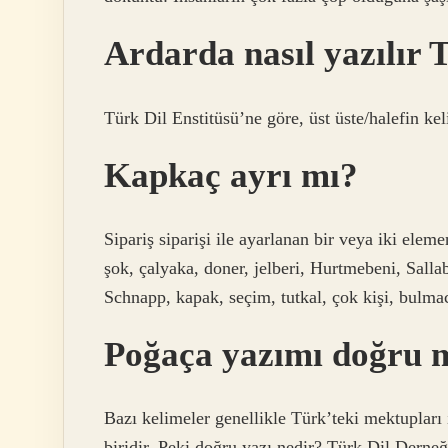
Ardarda nasıl yazılır
Türk Dil Enstitüsü’ne göre, üst üste/halefin kel
Kapkaç ayrı mı?
Sipariş siparişi ile ayarlanan bir veya iki eleme
şok, çalyaka, doner, jelberi, Hurtmebeni, Sall
Schnapp, kapak, seçim, tutkal, çok kişi, bulma
Poğaça yazımı doğru 
Bazı kelimeler genellikle Türk’teki mektupları i
biridir. Peki doğru yazı nedir? Türk Dil Dern