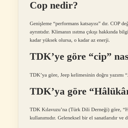
Cop nedir?
Genişleme “performans katsayısı” dır. COP değe
ayrıntıdır. Klimanın ısıtma çıkışı hakkında bi
kadar yüksek olursa, o kadar az enerji.
TDK’ye göre “cip” nası
TDK’ya göre, Jeep kelimesinin doğru yazımı “Jee
TDK’ya göre “Hâlükâr”
TDK Kılavuzu’na (Türk Dili Derneği) göre, “H
kullanımıdır. Geleneksel bir el sanatlarıdır ve