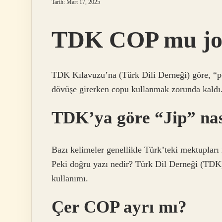
Tarih: Mart 17, 2025
TDK COP mu jo
TDK Kılavuzu’na (Türk Dili Derneği) göre, “po
dövüşe girerken copu kullanmak zorunda kaldı
TDK’ya göre “Jip” nası
Bazı kelimeler genellikle Türk’teki mektupları il
Peki doğru yazı nedir? Türk Dil Derneği (TDK)
kullanımı.
Çer COP ayrı mı?