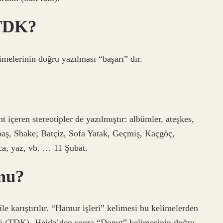
 TDK?
imelerinin doğru yazılması “başarı” dır.
nt içeren stereotipler de yazılmıştır: albümler, ateşkes,
abaş, Shake; Batçiz, Sofa Yatak, Geçmiş, Kaçgöç,
ca, yaz, vb. … 11 Şubat.
mu?
le karıştırılır. “Hamur işleri” kelimesi bu kelimelerden
eği (TDK) -Heide’den sonra “Donut” kelimesinin doğru