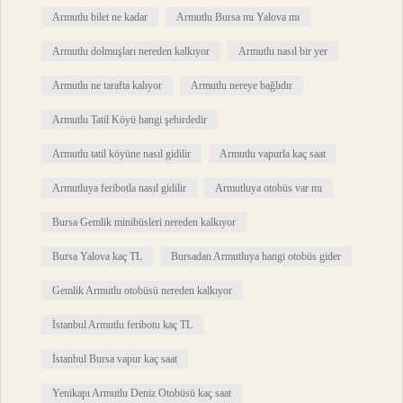
Armutlu bilet ne kadar
Armutlu Bursa mı Yalova mı
Armutlu dolmuşları nereden kalkıyor
Armutlu nasıl bir yer
Armutlu ne tarafta kalıyor
Armutlu nereye bağlıdır
Armutlu Tatil Köyü hangi şehirdedir
Armutlu tatil köyüne nasıl gidilir
Armutlu vapurla kaç saat
Armutluya feribotla nasıl gidilir
Armutluya otobüs var mı
Bursa Gemlik minibüsleri nereden kalkıyor
Bursa Yalova kaç TL
Bursadan Armutluya hangi otobüs gider
Gemlik Armutlu otobüsü nereden kalkıyor
İstanbul Armutlu feribotu kaç TL
İstanbul Bursa vapur kaç saat
Yenikapı Armutlu Deniz Otobüsü kaç saat