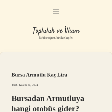
menüyü
Anasayfa
aç
Gizlilik Politikası
Topluluk ve İlham
Yasal Uyarı
Birlikte öğren, birlikte keşfet!
Hakkımızda
Bursa Armutlu Kaç Lira
Tarih: Kasım 14, 2024
Bursadan Armutluya
hangi otobüs gider?