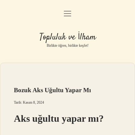
menüyü
Anasayfa
aç
Gizlilik Politikası
Topluluk ve İlham
Yasal Uyarı
Birlikte öğren, birlikte keşfet!
Hakkımızda
Bozuk Aks Uğultu Yapar Mı
Tarih: Kasım 8, 2024
Aks uğultu yapar mı?