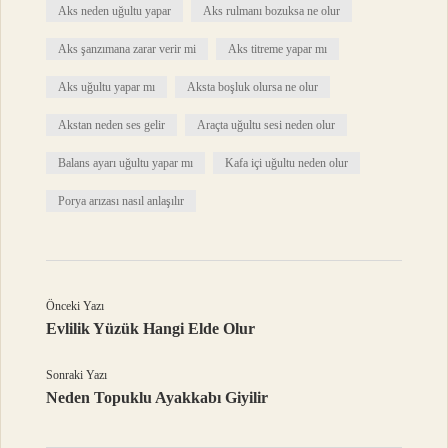
Aks neden uğultu yapar
Aks rulmanı bozuksa ne olur
Aks şanzımana zarar verir mi
Aks titreme yapar mı
Aks uğultu yapar mı
Aksta boşluk olursa ne olur
Akstan neden ses gelir
Araçta uğultu sesi neden olur
Balans ayarı uğultu yapar mı
Kafa içi uğultu neden olur
Porya arızası nasıl anlaşılır
Önceki Yazı
Evlilik Yüzük Hangi Elde Olur
Sonraki Yazı
Neden Topuklu Ayakkabı Giyilir