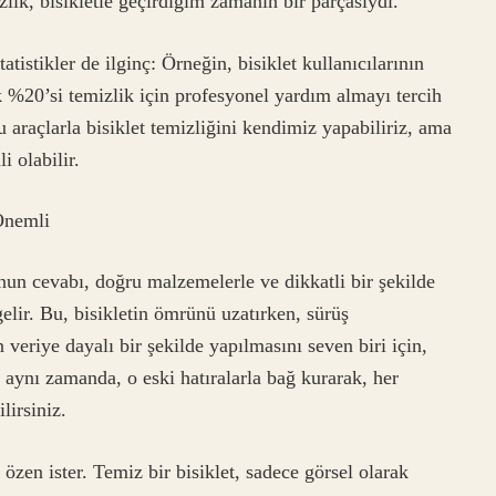
lik, bisikletle geçirdiğim zamanın bir parçasıydı.
atistikler de ilginç: Örneğin, bisiklet kullanıcılarının
k %20’si temizlik için profesyonel yardım almayı tercih
araçlarla bisiklet temizliğini kendimiz yapabiliriz, ama
 olabilir.
 Önemli
unun cevabı, doğru malzemelerle ve dikkatli bir şekilde
elir. Bu, bisikletin ömrünü uzatırken, sürüş
 veriye dayalı bir şekilde yapılmasını seven biri için,
 aynı zamanda, o eski hatıralarla bağ kurarak, her
lirsiniz.
e özen ister. Temiz bir bisiklet, sadece görsel olarak