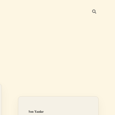
Sidebar
betci giriş
Son Yazılar