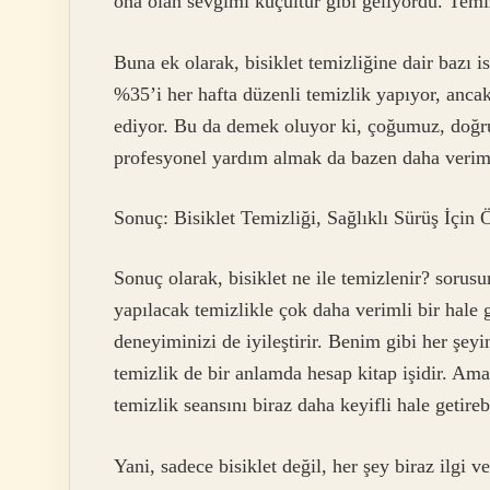
ona olan sevgimi küçültür gibi geliyordu. Temiz
Buna ek olarak, bisiklet temizliğine dair bazı ist
%35’i her hafta düzenli temizlik yapıyor, anca
ediyor. Bu da demek oluyor ki, çoğumuz, doğru 
profesyonel yardım almak da bazen daha verimli
Sonuç: Bisiklet Temizliği, Sağlıklı Sürüş İçin
Sonuç olarak, bisiklet ne ile temizlenir? sorus
yapılacak temizlikle çok daha verimli bir hale g
deneyiminizi de iyileştirir. Benim gibi her şeyin
temizlik de bir anlamda hesap kitap işidir. Ama
temizlik seansını biraz daha keyifli hale getirebi
Yani, sadece bisiklet değil, her şey biraz ilgi v