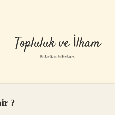
Topluluk ve İlham
Birlikte öğren, birlikte keşfet!
nir ?