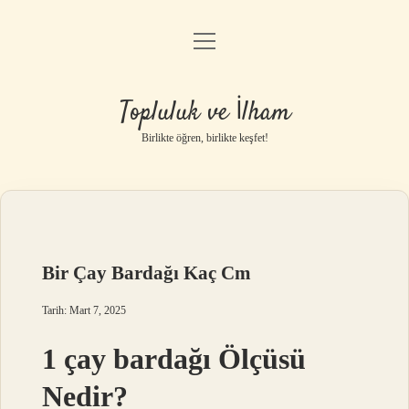
menüyü
Anasayfa
aç
Gizlilik Politikası
Topluluk ve İlham
Yasal Uyarı
Birlikte öğren, birlikte keşfet!
Hakkımızda
Bir Çay Bardağı Kaç Cm
Tarih: Mart 7, 2025
1 çay bardağı Ölçüsü
Nedir?