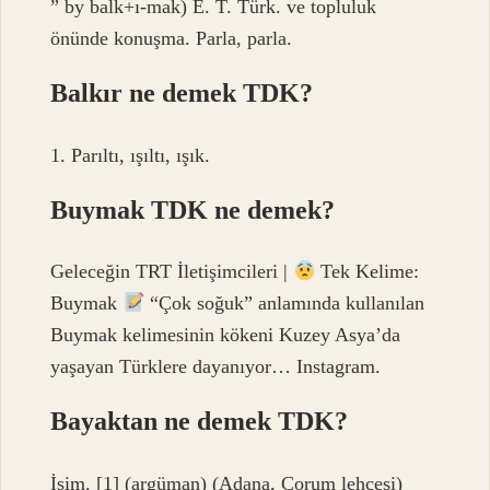
” by balk+ı-mak) E. T. Türk. ve topluluk
önünde konuşma. Parla, parla.
Balkır ne demek TDK?
1. Parıltı, ışıltı, ışık.
Buymak TDK ne demek?
Geleceğin TRT İletişimcileri |
Tek Kelime:
Buymak
“Çok soğuk” anlamında kullanılan
Buymak kelimesinin kökeni Kuzey Asya’da
yaşayan Türklere dayanıyor… Instagram.
Bayaktan ne demek TDK?
İsim. [1] (argüman) (Adana, Çorum lehçesi)