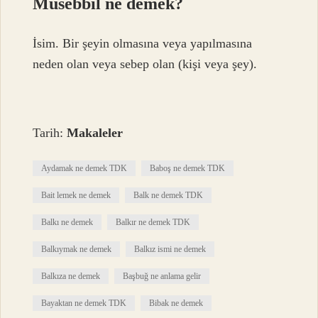
Müsebbil ne demek?
İsim. Bir şeyin olmasına veya yapılmasına
neden olan veya sebep olan (kişi veya şey).
Tarih:
Makaleler
Aydamak ne demek TDK
Baboş ne demek TDK
Bait lemek ne demek
Balk ne demek TDK
Balkı ne demek
Balkır ne demek TDK
Balkıymak ne demek
Balkız ismi ne demek
Balkıza ne demek
Başbuğ ne anlama gelir
Bayaktan ne demek TDK
Bibak ne demek