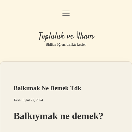
menüyü
Anasayfa
aç
Gizlilik Politikası
Topluluk ve İlham
Yasal Uyarı
Birlikte öğren, birlikte keşfet!
Hakkımızda
Balkımak Ne Demek Tdk
Tarih: Eylül 27, 2024
Balkıymak ne demek?