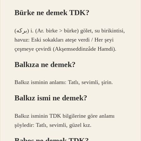
Bürke ne demek TDK?
(ﺑﺮﻛﻪ) i. (Ar. birke > bürke) gölet, su birikintisi,
havuz: Eski sokakları ateşe verdi / Her şeyi
çeşmeye çevirdi (Akşemseddinzâde Hamdi).
Balkıza ne demek?
Balkız isminin anlamı: Tatlı, sevimli, şirin.
Balkız ismi ne demek?
Balkız isminin TDK bilgilerine göre anlamı
şöyledir: Tatlı, sevimli, güzel kız.
Baboş ne demek TDK?