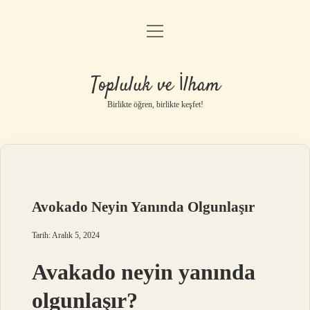
menüyü
Anasayfa
aç
Gizlilik Politikası
Topluluk ve İlham
Yasal Uyarı
Birlikte öğren, birlikte keşfet!
Hakkımızda
Avokado Neyin Yanında Olgunlaşır
Tarih: Aralık 5, 2024
Avakado neyin yanında
olgunlaşır?