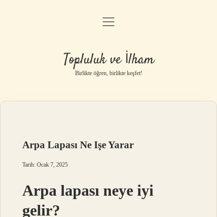
menüyü
Anasayfa
aç
Gizlilik Politikası
Topluluk ve İlham
Yasal Uyarı
Birlikte öğren, birlikte keşfet!
Hakkımızda
Arpa Lapası Ne Işe Yarar
Tarih: Ocak 7, 2025
Arpa lapası neye iyi
gelir?