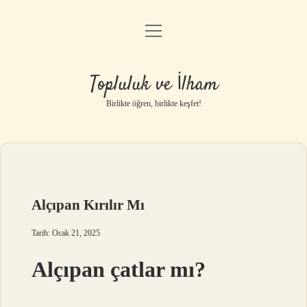
menüyü
Anasayfa
aç
Gizlilik Politikası
Topluluk ve İlham
Yasal Uyarı
Birlikte öğren, birlikte keşfet!
Hakkımızda
Alçıpan Kırılır Mı
Tarih: Ocak 21, 2025
Alçıpan çatlar mı?