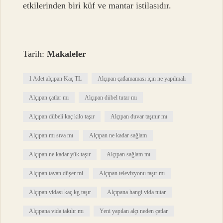
etkilerinden biri küf ve mantar istilasıdır.
Tarih:
Makaleler
1 Adet alçıpan Kaç TL
Alçıpan çatlamaması için ne yapılmalı
Alçıpan çatlar mı
Alçıpan dübel tutar mı
Alçıpan dübeli kaç kilo taşır
Alçıpan duvar taşınır mı
Alçıpan mı sıva mı
Alçıpan ne kadar sağlam
Alçıpan ne kadar yük taşır
Alçıpan sağlam mı
Alçıpan tavan düşer mi
Alçıpan televizyonu taşır mı
Alçıpan vidası kaç kg taşır
Alçıpana hangi vida tutar
Alçıpana vida takılır mı
Yeni yapılan alçı neden çatlar