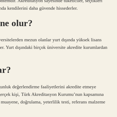
ntemdir. Akreditasyon sayesinde tüketiciler, seçtikleri
da kendilerini daha güvende hissederler.
ne olur?
ersitelerden mezun olanlar yurt dışında yüksek lisans
er. Yurt dışındaki birçok üniversite akredite kurumlardan
ar?
nluk değerlendirme faaliyetlerini akredite etmeye
ya gerçek kişi, Türk Akreditasyon Kurumu’nun kapsamına
on, muayene, doğrulama, yeterlilik testi, referans malzeme