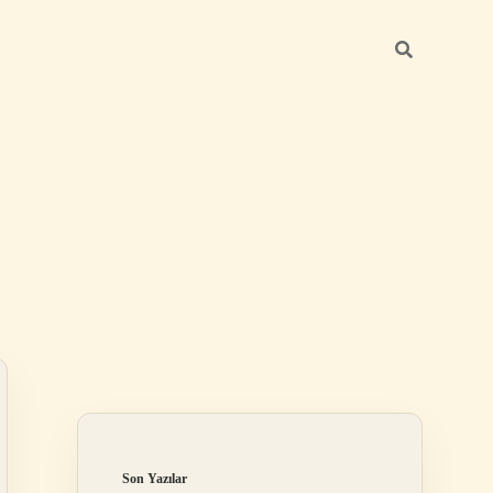
Sidebar
betci giriş
Son Yazılar