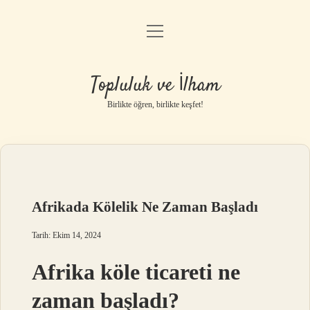
menüyü
Anasayfa
aç
Gizlilik Politikası
Topluluk ve İlham
Yasal Uyarı
Birlikte öğren, birlikte keşfet!
Hakkımızda
Afrikada Kölelik Ne Zaman Başladı
Tarih: Ekim 14, 2024
Afrika köle ticareti ne
zaman başladı?