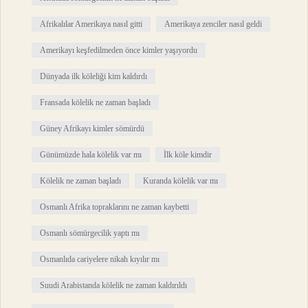
Afrikalılar Amerikaya nasıl gitti
Amerikaya zenciler nasıl geldi
Amerikayı keşfedilmeden önce kimler yaşıyordu
Dünyada ilk köleliği kim kaldırdı
Fransada kölelik ne zaman başladı
Güney Afrikayı kimler sömürdü
Günümüzde hala kölelik var mı
İlk köle kimdir
Kölelik ne zaman başladı
Kuranda kölelik var mı
Osmanlı Afrika topraklarını ne zaman kaybetti
Osmanlı sömürgecilik yaptı mı
Osmanlıda cariyelere nikah kıyılır mı
Suudi Arabistanda kölelik ne zaman kaldırıldı