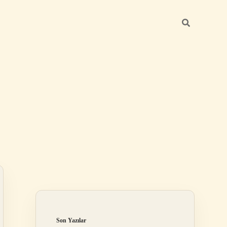
Sidebar
betci giriş
Son Yazılar