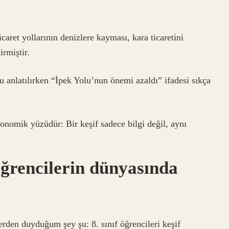
caret yollarının denizlere kayması, kara ticaretini
irmiştir.
u anlatılırken “İpek Yolu’nun önemi azaldı” ifadesi sıkça
konomik yüzüdür: Bir keşif sadece bilgi değil, aynı
 öğrencilerin dünyasında
rden duyduğum şey şu: 8. sınıf öğrencileri keşif