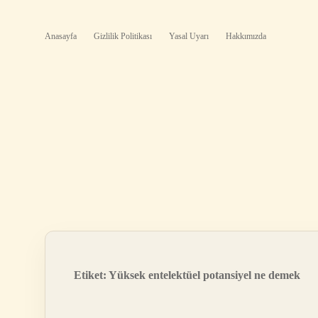
Anasayfa
Gizlilik Politikası
Yasal Uyarı
Hakkımızda
Etiket:
Yüksek entelektüel potansiyel ne demek