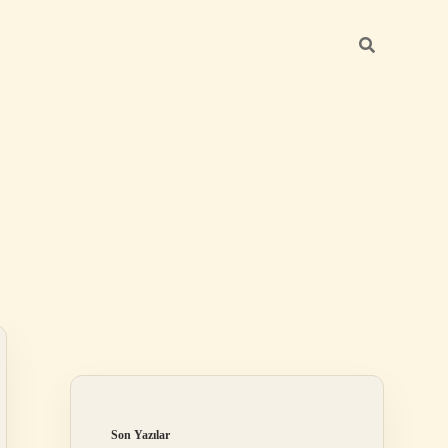
Sidebar
betci giriş
Son Yazılar