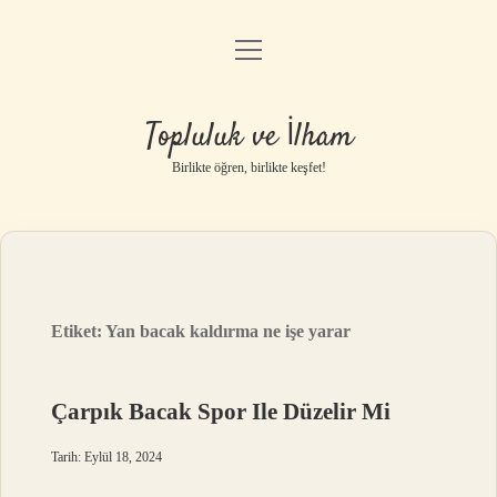
menüyü
Anasayfa
aç
Gizlilik Politikası
Topluluk ve İlham
Yasal Uyarı
Birlikte öğren, birlikte keşfet!
Hakkımızda
Etiket:
Yan bacak kaldırma ne işe yarar
Çarpık Bacak Spor Ile Düzelir Mi
Tarih: Eylül 18, 2024