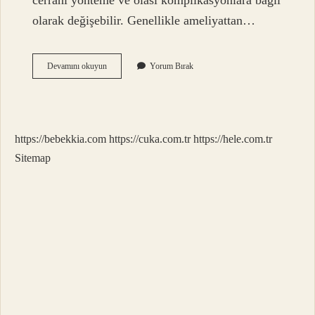
cerrahi yönteme ve olası komplikasyonlara bağlı
olarak değişebilir. Genellikle ameliyattan…
Çarpık
Devamını okuyun
Yorum Bırak
Bacak
Spor
Ile
Düzelir
Mi
https://bebekkia.com
https://cuka.com.tr
https://hele.com.tr
Sitemap