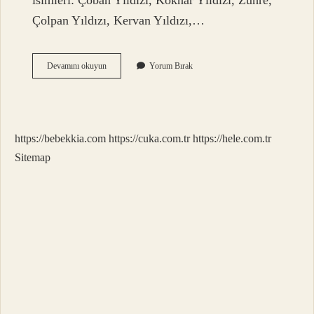
isimleri: Çoban Yıldızı, Köknar Yıldızı, Zühre,
Çolpan Yıldızı, Kervan Yıldızı,…
Hangi
Devamını okuyun
Yorum Bırak
Gezegen
Akşam
Yıldızı
https://bebekkia.com
https://cuka.com.tr
https://hele.com.tr
Sitemap