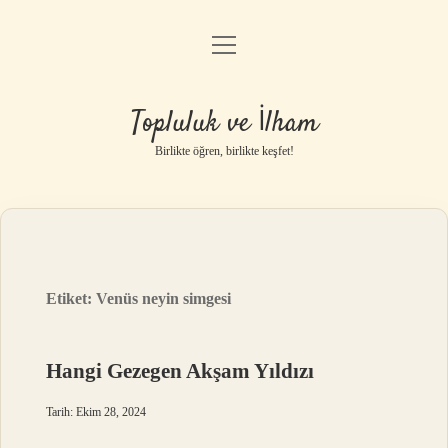
menüyü
Anasayfa
aç
Gizlilik Politikası
Topluluk ve İlham
Yasal Uyarı
Birlikte öğren, birlikte keşfet!
Hakkımızda
Etiket:
Venüs neyin simgesi
Hangi Gezegen Akşam Yıldızı
Tarih: Ekim 28, 2024